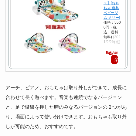
ス】[おも
ちゃ 遊具
ベビージ
ム メリー]
価格：550
0円（税
込、送料
無料)
(202
1/2/2時点)
楽
天
で
アーチ、ピアノ、おもちゃは取り外しができて、成長に
購
合わせて長く遊べます。音楽も連続でなるバージョン
入
と、足で鍵盤を押した時のみなるバージョンの２つがあ
り、場面によって使い分けできます。おもちゃも取り外
しが可能のため、おすすめです。