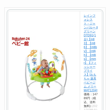
レインフ
ォレス
ト・ジャ
ンパルー II
グリーン
DTD91(1
台)【mtl
3】【mtl
6】【mtlb
v】【mtlj
h】【mtli
s】【mm
r】【フィ
ッシャー
プライ
ス】[おも
ちゃ 遊具
ベビージ
ム メリー
MAT1204]
価格：147
89円（税
込、送料
無料)
(202
1/2/2時点)