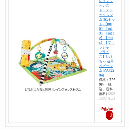
レインフ
ォレス
ト・デラ
ックスジ
ム II(1セッ
ト)【mtl
0】【mtl
3】【mtlb
v】【mtli
s】【フィ
ッシャー
プライ
ス】[おも
ちゃ 遊具
ベビージ
ム MAT12
04]
価格：726
0円（税
込、送料
無料)
(202
1/2/2時点)
楽
天