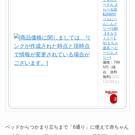
ーさん え
らべる回
転6WAY
ジムにへ
んしんメ
リー(1個)
【タカラ
トミー】
[おもちゃ
遊具 ベビ
ージム メ
リー]
価格：799
5円（税
込、送料
無料)
(202
1/2/2時点)
楽
天
で
ベッドからつかまり立ちまで「6通り」に使えて赤ちゃん
購