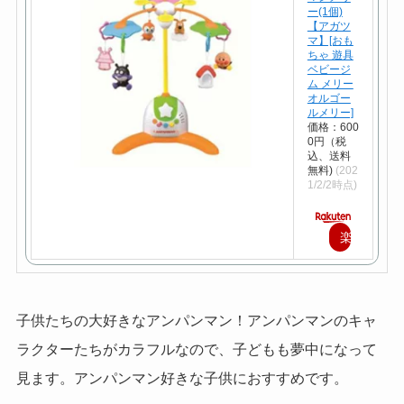
ー(1個)
【アガツ
マ】[おも
ちゃ 遊具
ベビージ
ム メリー
オルゴー
ルメリー]
価格：600
0円（税
込、送料
無料)
(202
1/2/2時点)
楽
天
で
子供たちの大好きなアンパンマン！アンパンマンのキャ
購
ラクターたちがカラフルなので、子どもも夢中になって
入
見ます。アンパンマン好きな子供におすすめです。