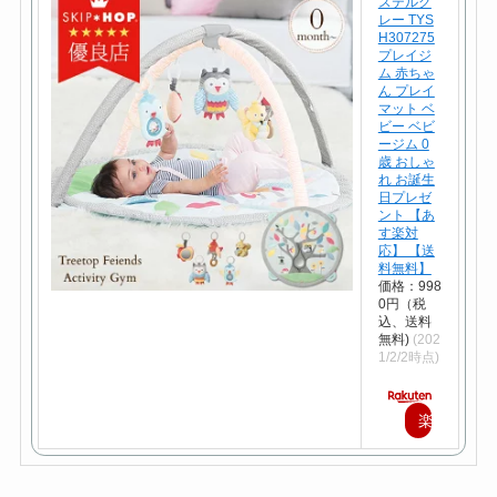
ステルグ
レー TYS
H307275
プレイジ
ム 赤ちゃ
ん プレイ
マット ベ
ビー ベビ
ージム 0
歳 おしゃ
れ お誕生
日プレゼ
ント 【あ
す楽対
応】 【送
料無料】
価格：998
0円（税
込、送料
無料)
(202
1/2/2時点)
楽
天
で