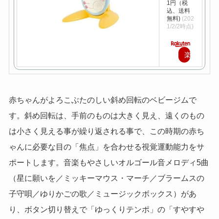
1円（税
込、送料
無料)
(202
1/2/2時点)
楽
天
で
赤ちゃんがよろこぶたのしい斜め回転のベビージムで
購
す。斜め回転は、手前のものは大きく見え、遠くのもの
入
は小さく見える事が繰り返される事で、この時期の赤ち
ゃんに必要な目の「焦点」を合わせる視覚運動能力をサ
ポートします。音楽もやさしいオルゴール音メロディ5曲
（星に願いを／ミッキーマウス・マーチ／ブラームスの
子守唄／ゆりかごの歌／ミュージックボックス）があ
り、ボタン切り替えで「ゆっくりテンポ」の「すやすや