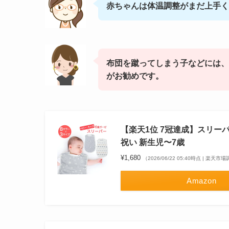
赤ちゃんは体温調整がまだ上手く
布団を蹴ってしまう子などには、
がお勧めです。
【楽天1位 7冠達成】スリーパー
祝い 新生児〜7歳
¥1,680
（2026/06/22 05:40時点 | 楽天市
Amazon