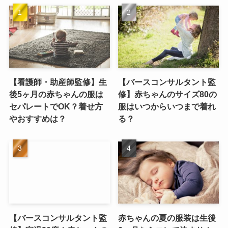
【看護師・助産師監修】生
【バースコンサルタント監
後5ヶ月の赤ちゃんの服は
修】赤ちゃんのサイズ80の
セパレートでOK？着せ方
服はいつからいつまで着れ
やおすすめは？
る？
【バースコンサルタント監
赤ちゃんの夏の服装は生後