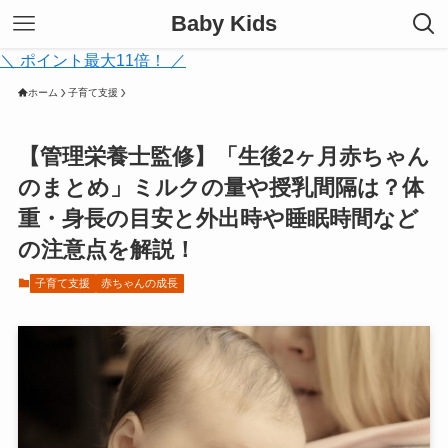
Baby Kids
＼ ポイント最大11倍！ ／
ホーム
子育て支援
【管理栄養士監修】「生後2ヶ月赤ちゃん
のまとめ」ミルクの量や授乳間隔は？体
重・身長の目安と外出時や睡眠時間など
の注意点を解説！
子育て支援
赤ちゃんの成長