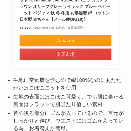
ット 70cm 80cm 90cm 100cm バニラ ココアブ
ラウン オリーブグレー ライラック ブルー ベビー
ニット パジャマ 秋 冬 冬用 お部屋着 綿 コットン
日本製 赤ちゃん【メール便OK(10)】
¥2,980
（2024/06/10 03:51時点 | 楽天市場調べ）
Amazon
楽天市場
ポチップ
生地に空気層を含むので綿100%なのにあたた
かいぽこぽこニットを使用
生地の表面はぽこぽこ可愛く、でも肌に当たる
裏面はフラットで肌当たり優しい素材
首の後ろ部分にゴムが入っているので、首元が
しっかりと伸び、ウエストにはゴムが入ってい
る為、お着替えが簡単。