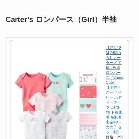
Carter’s ロンパース（Girl）半袖
【残り18
M,24Mの
み】カー
ターズ 半
袖 5枚組
ロンパー
ス（Super
Cute）
【ボディ
スーツ ベ
ビー ボデ
ィースー
ツ Carte
r’s 下着 肌
着 短肌着
出産祝い
女の子 セ
ット割】
価格：299