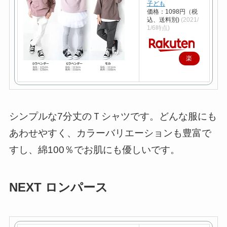
子ども
価格：1098円（税
込、送料別)
(2021/
1/6時点)
楽
天
で
購
入
シンプルな7分丈のＴシャツです。どんな服にも
あわせやすく、カラーバリエーションも豊富で
すし、綿100％でお肌にも優しいです。
NEXT ロンパース