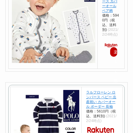
ース カバ
ーオール
ベア柄
価格：594
0円（税
込、送料
別)
(2021/
2/24時点)
楽
天
で
購
入
ラルフローレン ロ
ンパース ベビー 出
産祝い カバーオー
ル ボーダー 長袖
価格：5610円（税
込、送料別)
(2021/
2/24時点)