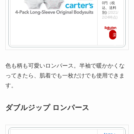
0円（税
込、送料
別)
(2021/
2/24時点)
楽
天
で
購
色も柄も可愛いロンパース。半袖で暖かかくな
入
ってきたら、肌着でも一枚だけでも使用できま
す。
ダブルジップ ロンパース