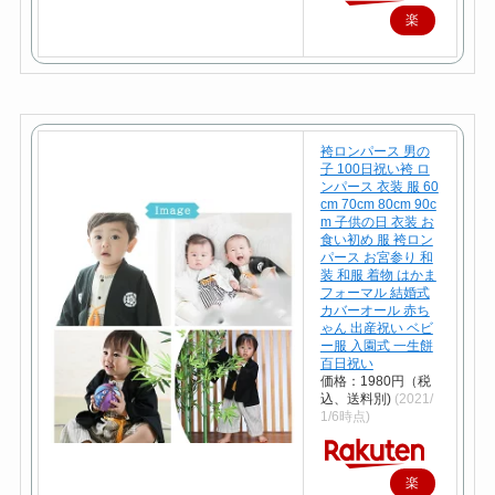
楽
天
で
購
入
袴ロンパース 男の
子 100日祝い袴 ロ
ンパース 衣装 服 60
cm 70cm 80cm 90c
m 子供の日 衣装 お
食い初め 服 袴ロン
パース お宮参り 和
装 和服 着物 はかま
フォーマル 結婚式
カバーオール 赤ち
ゃん 出産祝い ベビ
ー服 入園式 一生餅
百日祝い
価格：1980円（税
込、送料別)
(2021/
1/6時点)
楽