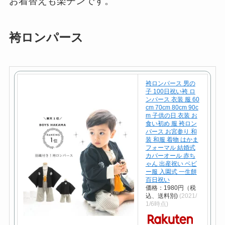
お着替えも楽チンです。
袴ロンパース
袴ロンパース 男の
子 100日祝い袴 ロ
ンパース 衣装 服 60
cm 70cm 80cm 90c
m 子供の日 衣装 お
食い初め 服 袴ロン
パース お宮参り 和
装 和服 着物 はかま
フォーマル 結婚式
カバーオール 赤ち
ゃん 出産祝い ベビ
ー服 入園式 一生餅
百日祝い
価格：1980円（税
込、送料別)
(2021/
1/6時点)