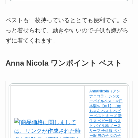
で
購
ベストも一枚持っているととても便利です。さ
入
っと着せられて、動きやすいので子供も嫌がら
ずに着てくれます。
Anna Nicola ワンポイント ベスト
AnnaNicola（アン
ナニコラ） シンカ
ーパイルベスト≪日
本製≫【ar1】（赤
ちゃん ベスト ベビ
ー ベスト キッズ 新
生児 ベビー服 ベス
ト パイル地 ノース
リーブ 子供服 ベビ
ー服 男の子 女の子