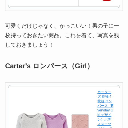
天
で
購
可愛くだけじゃなく、かっこいい！男の子に一
入
枚持っておきたい商品。これを着て、写真を残
しておきましょう！
Carter’s ロンパース（Girl）
カーター
ズ 長袖 4
枚組 ロン
パース（E
veryday G
irl デザイ
ン）ボデ
ィスーツ