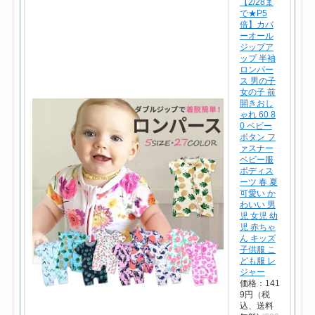
【2/28ま
で★P5
倍】カバ
ーオール
ジップア
ップ 半袖
ロンパー
ス 男の子
女の子 前
開きおし
ゃれ 60 8
0 ベビー
ボタン フ
ァスナー
ベビー服
ボディス
ーツ 春 夏
可愛い か
わいい 男
児 女児 幼
児 赤ちゃ
ん キッズ
子供服 こ
ども服 レ
ジャー
価格：141
9円（税
込、送料