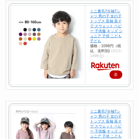
ミニ裏毛7分袖Tシ
ャツ 男の子 女の子
トップス 長袖 長そ
で スウェット ベビ
ー 子供服 キッズ ジ
ュニア 子供 こども
子ども
価格：1098円（税
込、送料別)
(2021/
1/6時点)
楽
天
で
購
入
ミニ裏毛7分袖Tシ
ャツ 男の子 女の子
トップス 長袖 長そ
で スウェット ベビ
ー 子供服 キッズ ジ
ュニア 子供 こども