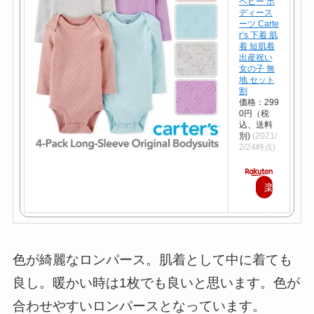
ベビー ボ
ディース
ーツ Carte
r’s 下着 肌
着 短肌着
出産祝い
女の子 無
地 セット
割
価格：299
0円（税
込、送料
別)
(2021/
2/24時点)
楽
天
で
購
色が綺麗なロンパース。肌着として中に着ても
入
良し。暖かい時は1枚でも良いと思います。色が
合わせやすいロンパースとなっています。