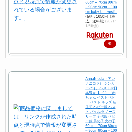
60cm – 70cm 80cm
– 90cm 90cm – 100
cm baby kids vest）
価格：1650円（税
込、送料別)
(2021/
1/6時点)
楽
天
で
購
入
AnnaNicola（アン
ナニコラ） シンカ
ーパイルベスト≪日
本製≫【ar1】（赤
ちゃん ベスト ベビ
ー ベスト キッズ 新
生児 ベビー服 ベス
ト パイル地 ノース
リーブ 子供服 ベビ
ー服 男の子 女の子
60cm – 70cm 80cm
– 90cm 90cm – 100