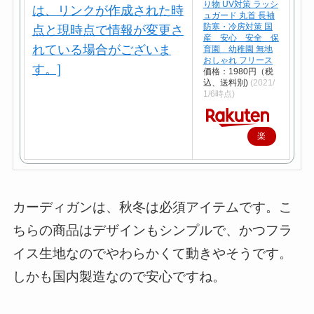
り物 UV対策 ラッシ
ュガード 丸首 長袖
防寒・冷房対策 国
産 安心 安全 保
育園 幼稚園 無地
おしゃれ フリース
価格：1980円（税
込、送料別)
(2021/
1/6時点)
楽
天
で
購
カーディガンは、秋冬は必須アイテムです。こ
入
ちらの商品はデザインもシンプルで、かつフラ
イス生地なのでやわらかくて動きやそうです。
しかも国内製造なので安心ですね。