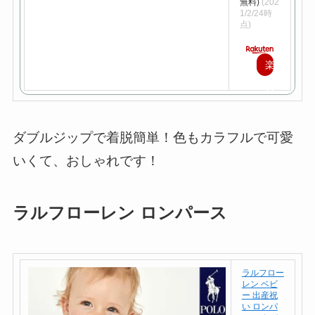
無料)
(202
1/2/24時
点)
楽
天
で
購
ダブルジップで着脱簡単！色もカラフルで可愛
入
いくて、おしゃれです！
ラルフローレン ロンパース
ラルフロー
レン ベビ
ー 出産祝
い ロンパ