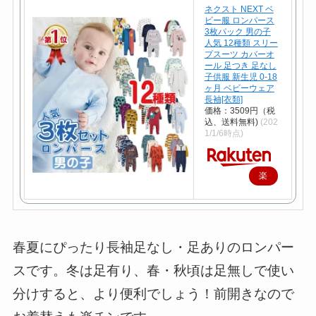
ネクスト NEXT ベ
ビー服 ロンパース
3枚パック 男の子
人気 12種類 スリー
プスーツ カバーオ
ール 足つき 足なし
子供服 新生児 0-18
ヶ月 ベビーウェア
長袖[衣類]
価格：3509円（税
込、送料無料)
(202
1/1/6時点)
楽
天
で
購
春夏にぴったり長袖足なし・足ありのロンパー
入
スです。冬は足有り、春・秋頃は足無しで使い
分けすると、より便利でしょう！前開きなので