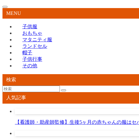
MENU
子供服
おもちゃ
マタニティ服
ランドセル
帽子
子供行事
その他
検索
人気記事
【看護師・助産師監修】生後5ヶ月の赤ちゃんの服はセ