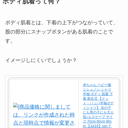
ボディ肌着って何？
ボディ肌着とは、下着の上下がつながっていて、
股の部分にスナップボタンがある肌着のことで
す。
イメージしにくいでしょうか？
赤ちゃん ベビー服
シシュノン シャツ
半袖 ボディ 肌着 下
着 新生児 【ドッ
ト・ハッパ半袖ボデ
ィシャツ】 女の子
にも男の子にも大人
気♪エスケープ サイ
ズ 70cm 80cm 90c
m 【Jul16】ssn 〒