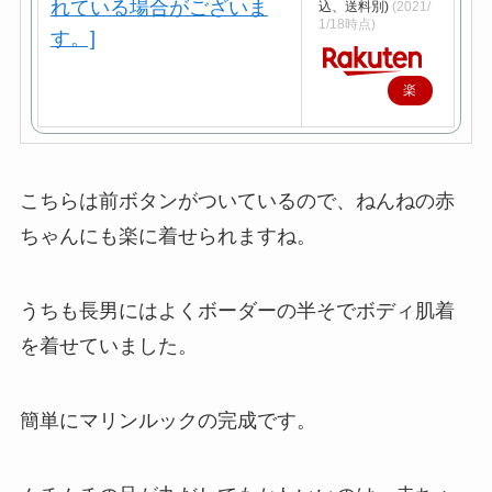
込、送料別)
(2021/
1/18時点)
楽
天
で
購
こちらは前ボタンがついているので、ねんねの赤
入
ちゃんにも楽に着せられますね。
うちも長男にはよくボーダーの半そでボディ肌着
を着せていました。
簡単にマリンルックの完成です。