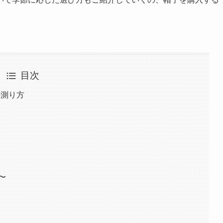
目次
の測り方
〜