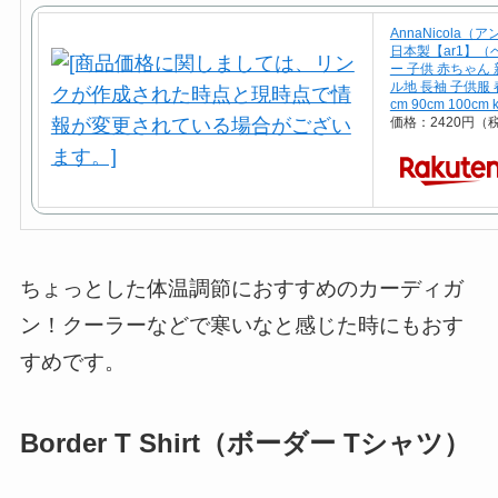
AnnaNicola
日本製【ar1】（
ー 子供 赤ちゃん 
ル地 長袖 子供服 春
cm 90cm 100cm k
価格：2420円（
ちょっとした体温調節におすすめのカーディガ
ン！クーラーなどで寒いなと感じた時にもおす
すめです。
Border T Shirt（ボーダー Tシャツ）