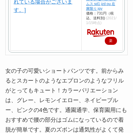
ムス sd1 jzd ou 在
庫限り jgy
価格：731円（税
込、送料別)
(2021/
1/15時点)
楽
天
で
購
女の子の可愛いショートパンツです。前からみ
入
るとスカートのようなエプロンのようなフリル
がとってもキュート！カラーバリエーション
は、グレー、レモンイエロー、ネイビーブル
ー、ピンクの4色です。通園通学、保育園用にも
おすすめで腰の部分はゴムになっているので着
脱が簡単です。夏のズボンは通気性がよくて発