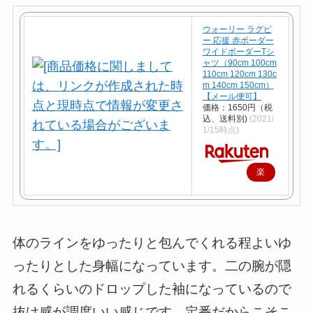
ウォーリー ラグビ
ー 応援 赤ボーダー
ワイドボーダーTシ
ャツ（90cm 100cm
110cm 120cm 130c
m 140cm 150cm）
【メール便可】
価格：1650円（税
込、送料別)
(2021/
1/15時点)
楽
天
で
購
体のラインをゆったりと包んでくれる程よいゆ
入
ったりとした身幅になっています。二の腕が隠
れるくらいのドロップした袖になっているので
抜け感が調度いい感じです。定番だからこそこ