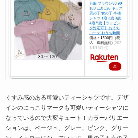
も服 ブラウン80 90
100 110 120 キッズ
男の子 女の子 半袖
シャツ 1歳 2歳 3歳
4歳 5歳【ラッピン
グ対応可】 おうち
コーデ おうち時間
価格：1500円（税
込、送料無料)
(202
1/1/15時点)
楽
天
で
購
くすみ感のある可愛いティーシャツです。デザ
入
インのにっこりマークも可愛いティーシャツに
なっているので大変キュート！カラーバリエー
ションは、ベージュ、グレー、ピンク、グリー