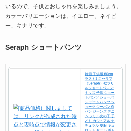
いるので、子供とおしゃれを楽しみましょう。
カラーバリエーションは、イエロー、ネイビ
ー、キナリです。
Seraph ショートパンツ
特価 子供服 80cm
ラスト1点 セラフ
（Seraph）裾フリ
ルショートパンツ:
キッズ 子供 ショー
トパンツ ショーパ
ン デニムパンツ シ
ョーツ ジーパン G
パン ジーンズ デニ
ム フリル女の子 子
ども カジュアル ナ
チュラル 夏服 キュ
ロット セール ボト